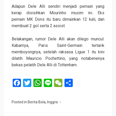
Adapun Dele Alli sendiri menjadi pemain yang
kerap disisihkan Mourinho musim ini. Eks
pemain MK Dons itu baru dimainkan 12 kali, dan
membuat 2 gol serta 2 assist.
Belakangan, rumor Dele Alli akan dilego muncul.
Kabarnya, Paris Saint-Germain tertarik
memboyongnya, setelah raksasa Ligue 1 itu kini
dilatih Mauricio Pochettino, yang notabenenya
bekas pelatih Dele Alli di Tottenham.
F
T
W
Li
W
S
a
wi
h
n
e
h
ce
tt
at
e
C
ar
Posted in
Berita Bola
,
Inggris
b
er
s
h
e