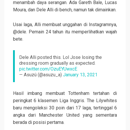
menambah daya serangan. Ada Gareth Bale, Lucas
Moura, dan Dele Alli di bench, namun tak dimainkan.
Usai laga, Alli membuat unggahan di Instagramnya,
@dele. Pemain 24 tahun itu memperlihatkan wajah
bete.
Dele Alli posted this. Lol Jose losing the
dressing room gradually as expected.
pic.twitter.com/OzuEYUwxcE
— Asuzú (@asuzu_a)
January 13, 2021
Hasil imbang membuat Tottenham tertahan di
peringkat 6 klasemen Liga Inggris. The Lilywhites
baru mengoleksi 30 poin dari 17 laga, tertinggal 6
angka dari Manchester United yang sementara
berada di posisi pertama.