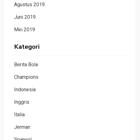
Agustus 2019
Juni 2019
Mei 2019
Kategori
Berita Bola
Champions
Indonesia
Inggris
Italia
Jerman
Spanyol