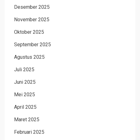
Desember 2025
November 2025
Oktober 2025
September 2025
Agustus 2025
Juli 2025
Juni 2025
Mei 2025
April 2025
Maret 2025
Februari 2025