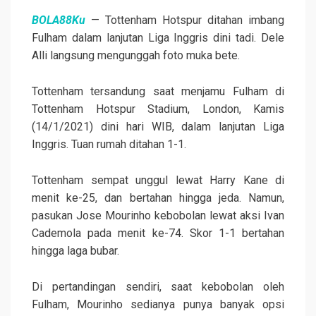
BOLA88Ku
— Tottenham Hotspur ditahan imbang
Fulham dalam lanjutan Liga Inggris dini tadi. Dele
Alli langsung mengunggah foto muka bete.
Tottenham tersandung saat menjamu Fulham di
Tottenham Hotspur Stadium, London, Kamis
(14/1/2021) dini hari WIB, dalam lanjutan Liga
Inggris. Tuan rumah ditahan 1-1.
Tottenham sempat unggul lewat Harry Kane di
menit ke-25, dan bertahan hingga jeda. Namun,
pasukan Jose Mourinho kebobolan lewat aksi Ivan
Cademola pada menit ke-74. Skor 1-1 bertahan
hingga laga bubar.
Di pertandingan sendiri, saat kebobolan oleh
Fulham, Mourinho sedianya punya banyak opsi