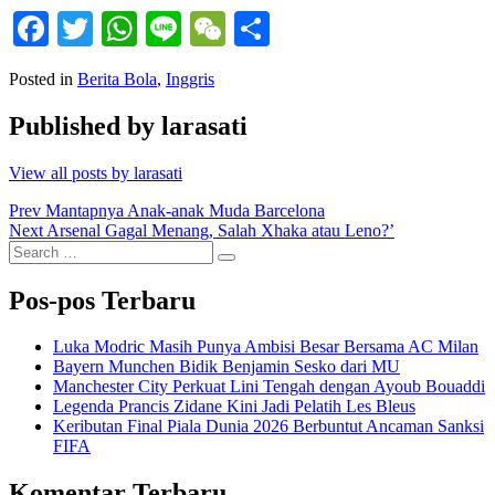
Facebook
Twitter
WhatsApp
Line
WeChat
Share
Posted in
Berita Bola
,
Inggris
Published by
larasati
View all posts by larasati
Navigasi
Prev
Mantapnya Anak-anak Muda Barcelona
Next
Arsenal Gagal Menang, Salah Xhaka atau Leno?’
pos
Search
Search
for:
Pos-pos Terbaru
Luka Modric Masih Punya Ambisi Besar Bersama AC Milan
Bayern Munchen Bidik Benjamin Sesko dari MU
Manchester City Perkuat Lini Tengah dengan Ayoub Bouaddi
Legenda Prancis Zidane Kini Jadi Pelatih Les Bleus
Keributan Final Piala Dunia 2026 Berbuntut Ancaman Sanksi
FIFA
Komentar Terbaru