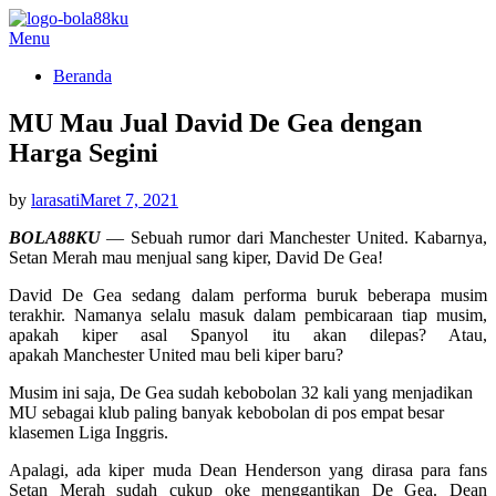
Skip
Menu
BOLA88KU.ID
Berita Bola Terbaru dan Terhangat
to
Beranda
content
MU Mau Jual David De Gea dengan
Harga Segini
Posted
by
larasati
Maret 7, 2021
on
BOLA88KU
— Sebuah rumor dari Manchester United. Kabarnya,
Setan Merah mau menjual sang kiper, David De Gea!
David De Gea sedang dalam performa buruk beberapa musim
terakhir. Namanya selalu masuk dalam pembicaraan tiap musim,
apakah kiper asal Spanyol itu akan dilepas? Atau,
apakah Manchester United mau beli kiper baru?
Musim ini saja, De Gea sudah kebobolan 32 kali yang menjadikan
MU sebagai klub paling banyak kebobolan di pos empat besar
klasemen Liga Inggris.
Apalagi, ada kiper muda Dean Henderson yang dirasa para fans
Setan Merah sudah cukup oke menggantikan De Gea. Dean