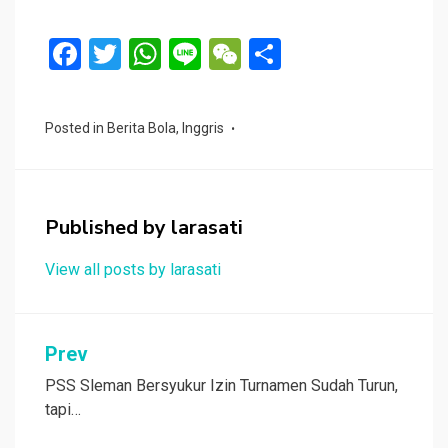
F
T
W
Li
W
S
a
wi
h
n
e
h
ce
tt
at
e
C
ar
Posted in
Berita Bola
,
Inggris
b
er
s
h
e
o
A
at
o
p
Published by
larasati
k
p
View all posts by larasati
Navigasi
Prev
pos
PSS Sleman Bersyukur Izin Turnamen Sudah Turun,
tapi…