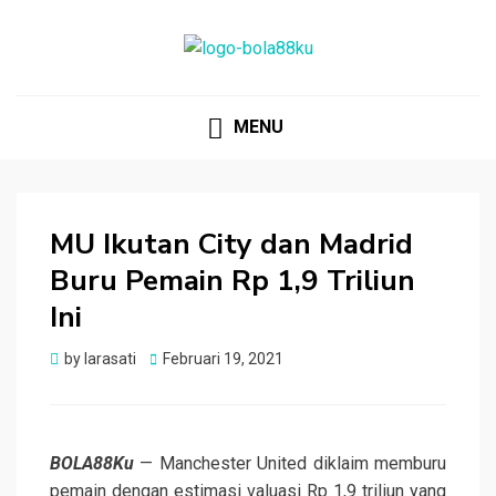
BOLA88KU.ID
Berita Bola Terbaru dan Terhangat
MENU
MU Ikutan City dan Madrid
Buru Pemain Rp 1,9 Triliun
Ini
Posted
by
larasati
Februari 19, 2021
on
BOLA88Ku
— Manchester United diklaim memburu
pemain dengan estimasi valuasi Rp 1,9 triliun yang