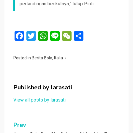
pertandingan berikutnya,” tutup Pioli.
F
T
W
Li
W
S
a
wi
h
n
e
h
ce
tt
at
e
C
ar
Posted in
Berita Bola
,
Italia
b
er
s
h
e
o
A
at
o
p
Published by
larasati
k
p
View all posts by larasati
Navigasi
Prev