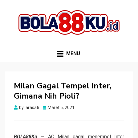
BOLA88KU.ID
Berita Bola Terbaru dan Terhangat
MENU
Milan Gagal Tempel Inter,
Gimana Nih Pioli?
Posted
by
larasati
Maret 5, 2021
on
BOLA88Ku
— AC Milan gagal menempel Inter