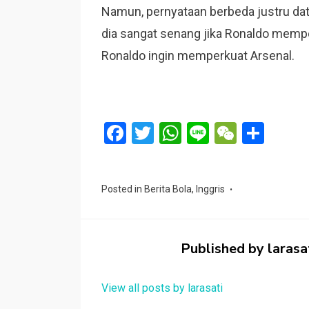
Namun, pernyataan berbeda justru data
dia sangat senang jika Ronaldo mempe
Ronaldo ingin memperkuat Arsenal.
F
T
W
Li
W
S
a
wi
h
n
e
h
ce
tt
at
e
C
ar
Posted in
Berita Bola
,
Inggris
b
er
s
h
e
o
A
at
o
p
Published by
larasa
k
p
View all posts by larasati