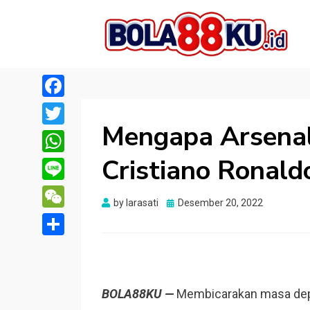
BOLA88KU.ID
Berita Bola Terbaru dan Terhangat
Facebook
Mengapa Arsenal
Twitter
Cristiano Ronald
WhatsApp
Line
Posted
by
larasati
Desember 20, 2022
WeChat
on
Share
BOLA88KU —
Membicarakan masa depa