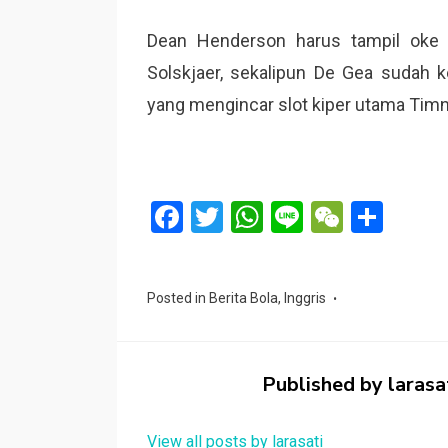
Dean Henderson harus tampil oke j
Solskjaer, sekalipun De Gea sudah ke
yang mengincar slot kiper utama Timna
F
T
W
Li
W
S
a
wi
h
n
e
h
ce
tt
at
e
C
ar
Posted in
Berita Bola
,
Inggris
b
er
s
h
e
o
A
at
o
p
Published by
larasa
k
p
View all posts by larasati