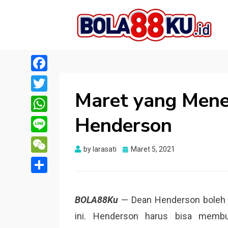
BOLA88KU.ID
Berita Bola Terbaru dan Terhangat
Facebook
Maret yang Mene
Twitter
Henderson
WhatsApp
Line
Posted
by
larasati
Maret 5, 2021
WeChat
on
Share
BOLA88Ku
— Dean Henderson boleh di
ini. Henderson harus bisa membu