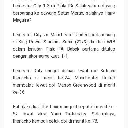
Leicester City 1-3 di Piala FA. Salah satu gol yang
bersarang ke gawang Setan Merah, salahnya Harry
Maguire?
Leicester City vs Manchester United berlangsung
di King Power Stadium, Senin (22/3) dini hari WIB
dalam lanjutan Piala FA. Babak pertama ditutup
dengan skor sama kuat, 1-1.
Leicester City unggul duluan lewat gol Kelechi
Ihenacho di menit ke-24. Manchester United
membalas lewat gol Mason Greenwood di menit
ke-38.
Babak kedua, The Foxes unggul cepat di menit ke-
52 lewat aksi Youri Tielemans. Selanjutnya,
Ihenacho kembali cetak gol di menit ke-78.