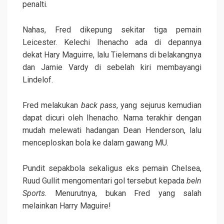
penalti.
Nahas, Fred dikepung sekitar tiga pemain
Leicester. Kelechi Ihenacho ada di depannya
dekat Hary Maguirre, lalu Tielemans di belakangnya
dan Jamie Vardy di sebelah kiri membayangi
Lindelof.
Fred melakukan
back pass
, yang sejurus kemudian
dapat dicuri oleh Ihenacho. Nama terakhir dengan
mudah melewati hadangan Dean Henderson, lalu
menceploskan bola ke dalam gawang MU.
Pundit sepakbola sekaligus eks pemain Chelsea,
Ruud Gullit mengomentari gol tersebut kepada
beIn
Sports.
Menurutnya, bukan Fred yang salah
melainkan Harry Maguire!