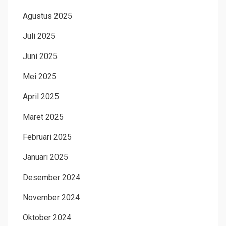
Agustus 2025
Juli 2025
Juni 2025
Mei 2025
April 2025
Maret 2025
Februari 2025
Januari 2025
Desember 2024
November 2024
Oktober 2024