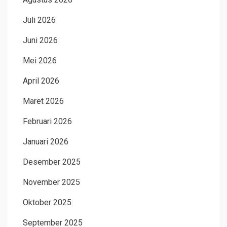
Juli 2026
Juni 2026
Mei 2026
April 2026
Maret 2026
Februari 2026
Januari 2026
Desember 2025
November 2025
Oktober 2025
September 2025