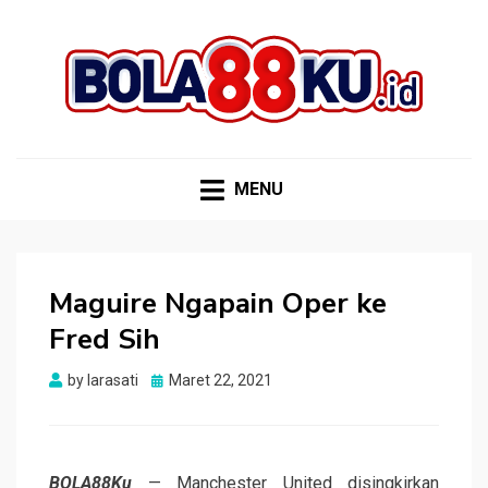
BOLA88KU.ID
Berita Bola Terbaru dan Terhangat
MENU
Maguire Ngapain Oper ke
Fred Sih
Posted
by
larasati
Maret 22, 2021
on
BOLA88Ku
— Manchester United disingkirkan