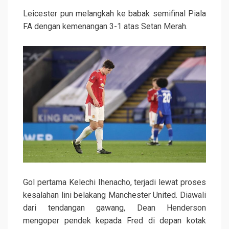
Leicester pun melangkah ke babak semifinal Piala
FA dengan kemenangan 3-1 atas Setan Merah.
Gol pertama Kelechi Ihenacho, terjadi lewat proses
kesalahan lini belakang Manchester United. Diawali
dari tendangan gawang, Dean Henderson
mengoper pendek kepada Fred di depan kotak