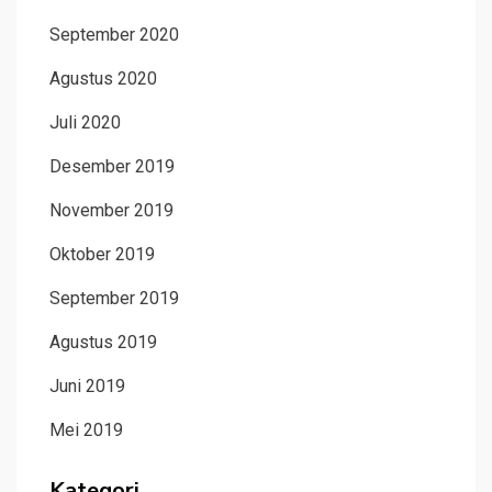
September 2020
Agustus 2020
Juli 2020
Desember 2019
November 2019
Oktober 2019
September 2019
Agustus 2019
Juni 2019
Mei 2019
Kategori