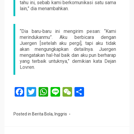
tahu ini, sebab kami berkomunikasi satu sama
lain,” dia menambahkan.
“Dia baru-baru ini mengirim pesan: “Kami
merindukanmu”. Aku berbicara dengan
Juergen [setelah aku pergi], tapi aku tidak
akan mengungkapkan detailnya. Juergen
mengatakan hal-hal baik dan aku pun berharap
yang terbaik untuknya,” demikian kata Dejan
Lovren.
F
T
W
Li
W
S
a
wi
h
n
e
h
ce
tt
at
e
C
ar
Posted in
Berita Bola
,
Inggris
b
er
s
h
e
o
A
at