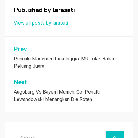
o
p
Published by
larasati
k
p
View all posts by larasati
Navigasi
Prev
pos
Puncaki Klasemen Liga Inggis, MU Tolak Bahas
Peluang Juara
Next
Augsburg Vs Bayern Munich: Gol Penalti
Lewandowski Menangkan Die Roten
Search