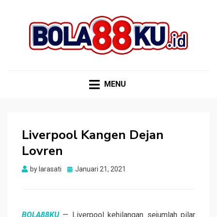
BOLA88KU.ID
Berita Bola Terbaru dan Terhangat
MENU
Liverpool Kangen Dejan
Lovren
Posted
by
larasati
Januari 21, 2021
on
BOLA88KU
— Liverpool kehilangan sejumlah pilar