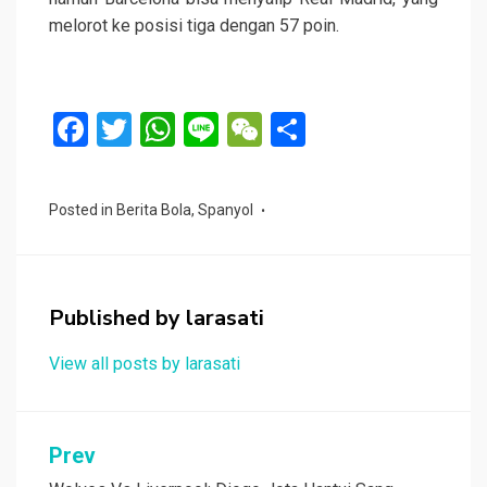
melorot ke posisi tiga dengan 57 poin.
F
T
W
Li
W
S
a
wi
h
n
e
h
ce
tt
at
e
C
ar
Posted in
Berita Bola
,
Spanyol
b
er
s
h
e
o
A
at
o
p
Published by
larasati
k
p
View all posts by larasati
Navigasi
Prev