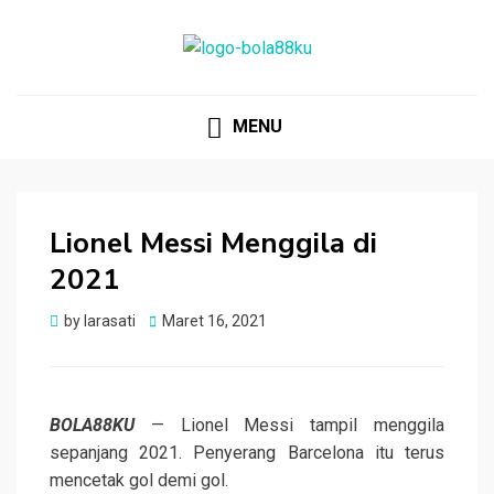
BOLA88KU.ID
Berita Bola Terbaru dan Terhangat
MENU
Lionel Messi Menggila di
2021
Posted
by
larasati
Maret 16, 2021
on
BOLA88KU
— Lionel Messi tampil menggila
sepanjang 2021. Penyerang Barcelona itu terus
mencetak gol demi gol.