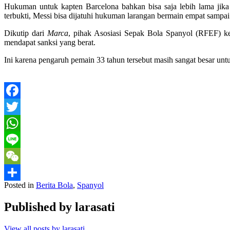
Hukuman untuk kapten Barcelona bahkan bisa saja lebih lama jika
terbukti, Messi bisa dijatuhi hukuman larangan bermain empat sampai
Dikutip dari
Marca
, pihak Asosiasi Sepak Bola Spanyol (RFEF) ke
mendapat sanksi yang berat.
Ini karena pengaruh pemain 33 tahun tersebut masih sangat besar u
Facebook
Twitter
WhatsApp
Line
WeChat
Posted in
Berita Bola
,
Spanyol
Share
Published by
larasati
View all posts by larasati