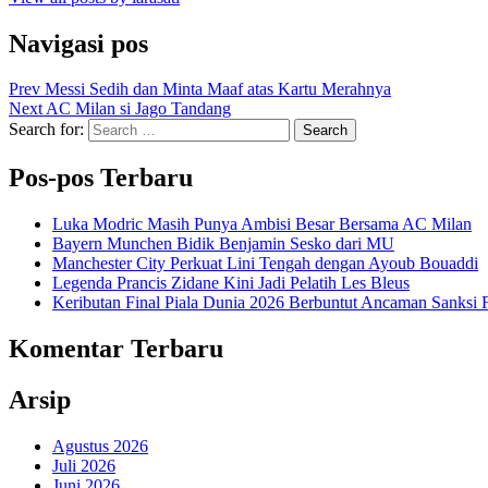
Navigasi pos
Prev
Messi Sedih dan Minta Maaf atas Kartu Merahnya
Next
AC Milan si Jago Tandang
Search for:
Search
Pos-pos Terbaru
Luka Modric Masih Punya Ambisi Besar Bersama AC Milan
Bayern Munchen Bidik Benjamin Sesko dari MU
Manchester City Perkuat Lini Tengah dengan Ayoub Bouaddi
Legenda Prancis Zidane Kini Jadi Pelatih Les Bleus
Keributan Final Piala Dunia 2026 Berbuntut Ancaman Sanksi
Komentar Terbaru
Arsip
Agustus 2026
Juli 2026
Juni 2026