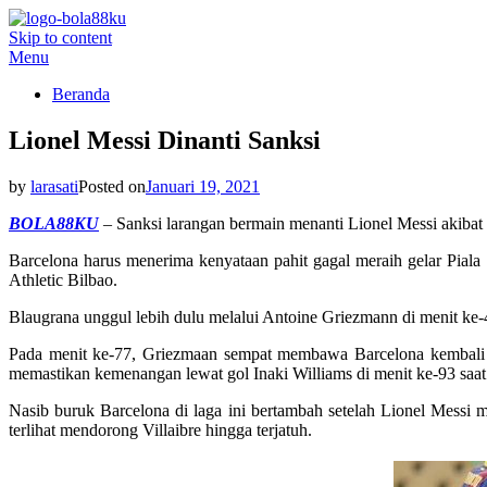
Skip to content
BOLA88KU.ID
Berita Bola Terbaru dan Terhangat
Menu
Beranda
Lionel Messi Dinanti Sanksi
ok
by
larasati
Posted on
Januari 19, 2021
BOLA88KU
– Sanksi larangan bermain menanti Lionel Messi akibat 
App
Barcelona harus menerima kenyataan pahit gagal meraih gelar Piala S
Athletic Bilbao.
Blaugrana unggul lebih dulu melalui Antoine Griezmann di menit ke
t
Pada menit ke-77, Griezmaan sempat membawa Barcelona kembali u
memastikan kemenangan lewat gol Inaki Williams di menit ke-93 saa
Nasib buruk Barcelona di laga ini bertambah setelah Lionel Messi
terlihat mendorong Villaibre hingga terjatuh.