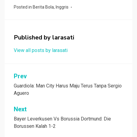
ce
tt
at
e
C
ar
Posted in
Berita Bola
,
Inggris
b
er
s
h
e
o
A
at
o
p
Published by
larasati
k
p
View all posts by larasati
Navigasi
Prev
pos
Guardiola: Man City Harus Maju Terus Tanpa Sergio
Aguero
Next
Bayer Leverkusen Vs Borussia Dortmund: Die
Borussen Kalah 1-2