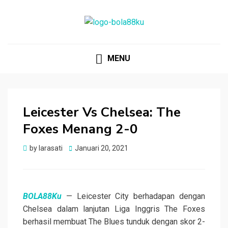
BOLA88KU.ID
Berita Bola Terbaru dan Terhangat
MENU
Leicester Vs Chelsea: The
Foxes Menang 2-0
Posted
by
larasati
Januari 20, 2021
on
BOLA88Ku
— Leicester City berhadapan dengan
Chelsea dalam lanjutan Liga Inggris The Foxes
berhasil membuat The Blues tunduk dengan skor 2-