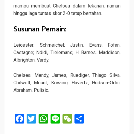
mampu membuat Chelsea dalam tekanan, namun
hingga laga tuntas skor 2-0 tetap bertahan.
Susunan Pemain:
Leicester: Schmeichel; Justin, Evans, Fofan,
Castagne; Ndidi, Tielemans; H Barnes, Maddison,
Albrighton; Vardy.
Chelsea: Mendy, James, Ruediger, Thiago Silva,
Chilwell, Mount, Kovacic, Havertz, Hudson-Odoi,
Abraham, Pulisic.
F
T
W
Li
W
S
a
wi
h
n
e
h