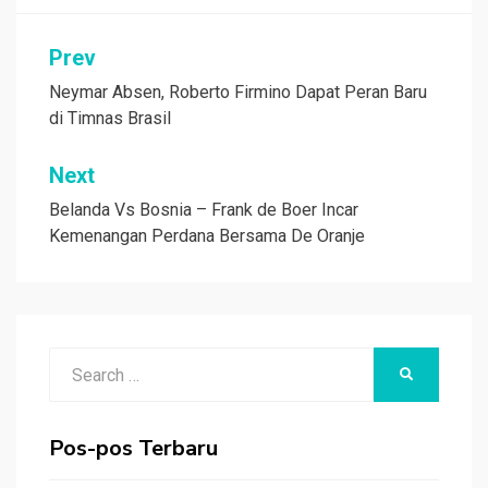
Navigasi
Prev
pos
Neymar Absen, Roberto Firmino Dapat Peran Baru
di Timnas Brasil
Next
Belanda Vs Bosnia – Frank de Boer Incar
Kemenangan Perdana Bersama De Oranje
Search
SEARCH
for:
Pos-pos Terbaru