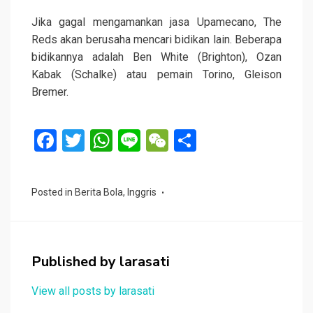
Jika gagal mengamankan jasa Upamecano, The
Reds akan berusaha mencari bidikan lain. Beberapa
bidikannya adalah Ben White (Brighton), Ozan
Kabak (Schalke) atau pemain Torino, Gleison
Bremer.
F
T
W
Li
W
S
a
wi
h
n
e
h
ce
tt
at
e
C
ar
Posted in
Berita Bola
,
Inggris
b
er
s
h
e
o
A
at
o
p
Published by
larasati
k
p
View all posts by larasati