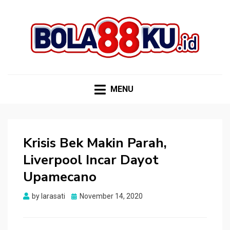
BOLA88KU.ID
Berita Bola Terbaru dan Terhangat
MENU
Krisis Bek Makin Parah,
Liverpool Incar Dayot
Upamecano
Posted
by
larasati
November 14, 2020
on