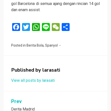
gol Barcelona di semua ajang dengan rincian 14 gol
dan enam assist.
F
T
W
Li
W
S
a
wi
h
n
e
h
ce
tt
at
e
C
ar
Posted in
Berita Bola
,
Spanyol
b
er
s
h
e
o
A
at
o
p
Published by
larasati
k
p
View all posts by larasati
Navigasi
Prev
pos
Derita Madrid