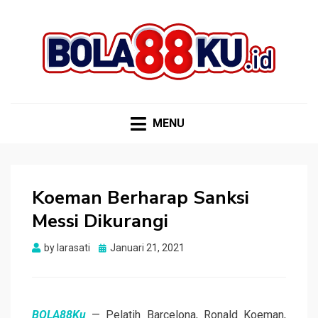
BOLA88KU.ID
Berita Bola Terbaru dan Terhangat
MENU
Koeman Berharap Sanksi
Messi Dikurangi
Posted
by
larasati
Januari 21, 2021
on
BOLA88Ku
— Pelatih Barcelona, Ronald Koeman,