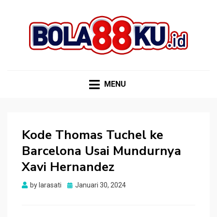
BOLA88KU.ID
Berita Bola Terbaru dan Terhangat
MENU
Kode Thomas Tuchel ke
Barcelona Usai Mundurnya
Xavi Hernandez
Posted
by
larasati
Januari 30, 2024
on