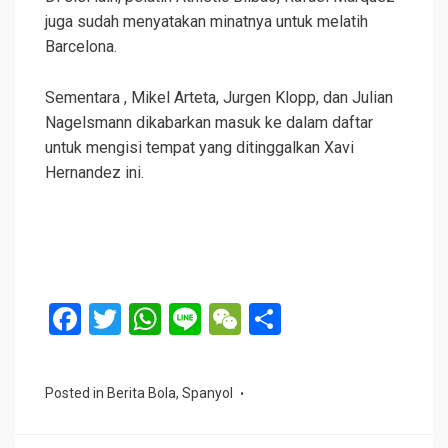
juga sudah menyatakan minatnya untuk melatih
Barcelona.
Sementara , Mikel Arteta, Jurgen Klopp, dan Julian
Nagelsmann dikabarkan masuk ke dalam daftar
untuk mengisi tempat yang ditinggalkan Xavi
Hernandez ini.
F
T
W
Li
W
S
a
wi
h
n
e
h
ce
tt
at
e
C
ar
Posted in
Berita Bola
,
Spanyol
b
er
s
h
e
o
A
at