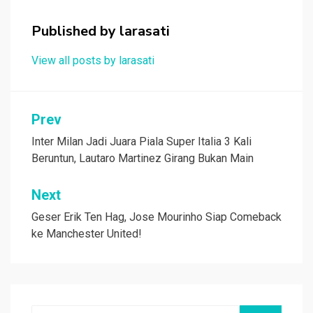
o
p
Published by
larasati
k
p
View all posts by larasati
Navigasi
Prev
pos
Inter Milan Jadi Juara Piala Super Italia 3 Kali
Beruntun, Lautaro Martinez Girang Bukan Main
Next
Geser Erik Ten Hag, Jose Mourinho Siap Comeback
ke Manchester United!