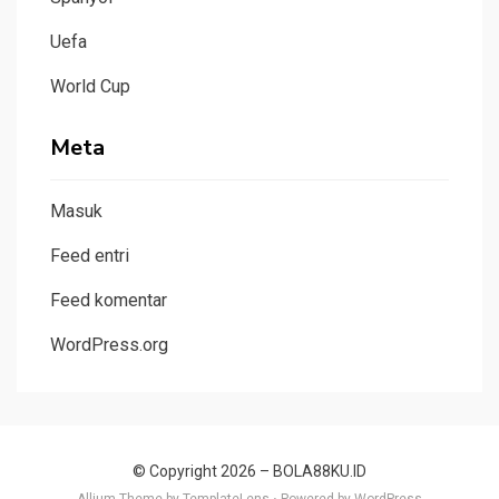
Uefa
World Cup
Meta
Masuk
Feed entri
Feed komentar
WordPress.org
© Copyright 2026 –
BOLA88KU.ID
Allium Theme by
TemplateLens
⋅
Powered by
WordPress