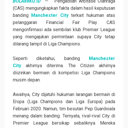
BOLA88KU.ID
— Pengadilan Arbitase Olahraga
(CAS) mengungkapkan fakta dalam hasil keputusan
banding
Manchester City
terkait hukuman atas
pelanggaran Financial Fair Play. CAS
mengonfirmasi ada sembilan klub Premier League
yang mengajukan permintaan supaya City tetap
dilarang tampil di Liga Champions.
Seperti diketahui, banding
Manchester
City
akhirnya diterima. The Citizen akhirnya
diizinkan bermain di kompetisi Liga Champions
musim depan.
Awalnya, City dijatuhi hukuman larangan bermain di
Eropa (Liga Champions dan Liga Europa) pada
Februari 2020. Namun, tim besutan Pep Guardioala
menang dalam banding. Ternyata, rival-rival City di
Premier League bersikap sebaliknya. Mereka