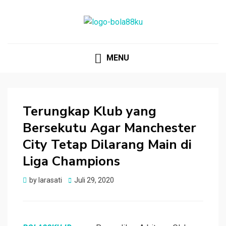
BOLA88KU.ID
Berita Bola Terbaru dan Terhangat
MENU
Terungkap Klub yang
Bersekutu Agar Manchester
City Tetap Dilarang Main di
Liga Champions
Posted
by
larasati
Juli 29, 2020
on