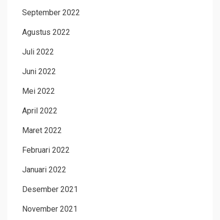
September 2022
Agustus 2022
Juli 2022
Juni 2022
Mei 2022
April 2022
Maret 2022
Februari 2022
Januari 2022
Desember 2021
November 2021