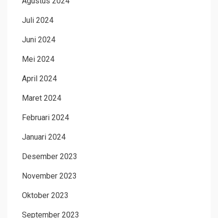
Agustus 2024
Juli 2024
Juni 2024
Mei 2024
April 2024
Maret 2024
Februari 2024
Januari 2024
Desember 2023
November 2023
Oktober 2023
September 2023