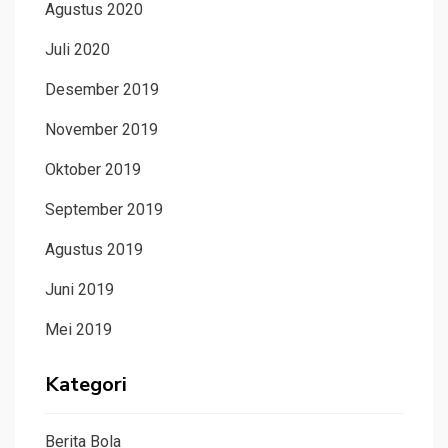
Agustus 2020
Juli 2020
Desember 2019
November 2019
Oktober 2019
September 2019
Agustus 2019
Juni 2019
Mei 2019
Kategori
Berita Bola