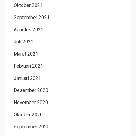
Oktober 2021
September 2021
Agustus 2021
Juli 2021
Maret 2021
Februari 2021
Januari 2021
Desember 2020
November 2020
Oktober 2020
September 2020