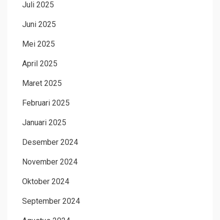
Juli 2025
Juni 2025
Mei 2025
April 2025
Maret 2025
Februari 2025
Januari 2025
Desember 2024
November 2024
Oktober 2024
September 2024