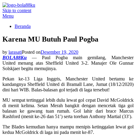
Skip to content
BOLA88KU.ID
Berita Bola Terbaru dan Terhangat
Menu
Beranda
Karena MU Butuh Paul Pogba
by
larasati
Posted on
Desember 19, 2020
BOLA88Ku
— Paul Pogba main gemilang, Manchester
United menang atas Sheffield United 3-2. Manajer Ole Gunnar
Solskjaer begitu memujinya.
Pekan ke-13 Liga Inggris, Manchester United bertamu ke
kandangnya Sheffield United di Bramall Lane, Jumat (18/12/2020)
dini hari WIB. Balas-balasan gol terjadi di laga tersebut!
MU sempat tertinggal lebih dulu lewat gol cepat David McGoldrick
di menit kelima. Setan Merah bangkit dengan mencetak tiga gol
balasan ke gawang tuan rumah. Gol lahir dari brace Marcus
Rashford (menit ke-26 dan 51′) serta torehan Anthony Martial (33′).
The Blades kemudian hanya mampu menipis ketinggalan lewat gol
kedua McGoldrick di laga ini pada menit ke-87.