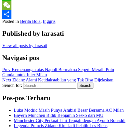
Line
WeChat
Posted in
Berita Bola
,
Inggris
Share
Published by
larasati
View all posts by larasati
Navigasi pos
Prev
Kemenangan atas Napoli Bermakna Seperti Meraih Poin
Ganda untuk Inter Milan
Next
Zidane Alami Ketidakstabilan yang Tak Bisa Dijelaskan
Search for:
Search
Pos-pos Terbaru
Luka Modric Masih Punya Ambisi Besar Bersama AC Milan
Bayern Munchen Bidik Benjamin Sesko dari MU
Manchester City Perkuat Lini Tengah dengan Ayoub Bouaddi
Legenda Prancis Zidane Kini Jadi Pelatih Les Bleus