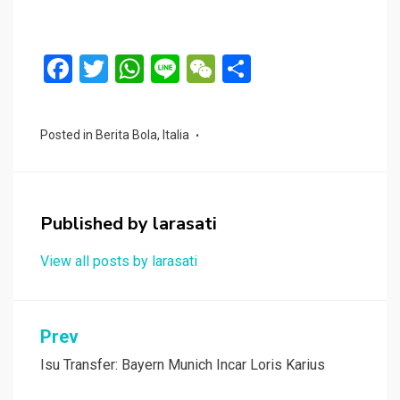
F
T
W
Li
W
S
a
wi
h
n
e
h
ce
tt
at
e
C
ar
Posted in
Berita Bola
,
Italia
b
er
s
h
e
o
A
at
o
p
Published by
larasati
k
p
View all posts by larasati
Navigasi
Prev
pos
Isu Transfer: Bayern Munich Incar Loris Karius