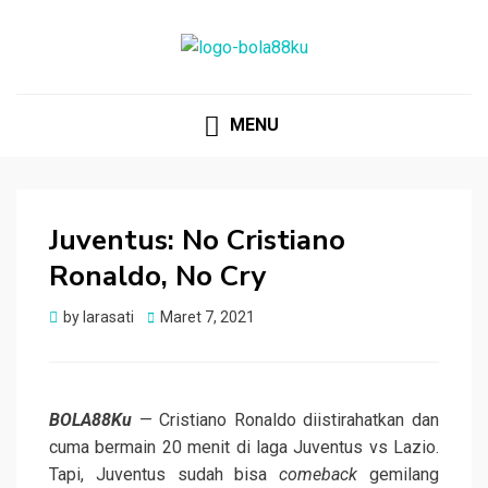
BOLA88KU.ID
Berita Bola Terbaru dan Terhangat
MENU
Juventus: No Cristiano
Ronaldo, No Cry
Posted
by
larasati
Maret 7, 2021
on
BOLA88Ku
— Cristiano Ronaldo diistirahatkan dan
cuma bermain 20 menit di laga Juventus vs Lazio.
Tapi, Juventus sudah bisa
comeback
gemilang