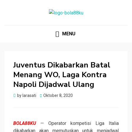
BOLA88KU.ID
Berita Bola Terbaru dan Terhangat
MENU
Juventus Dikabarkan Batal
Menang WO, Laga Kontra
Napoli Dijadwal Ulang
Posted
by
larasati
Oktober 8, 2020
on
BOLA88KU
— Operator kompetisi Liga Italia
dikabarkan akan memutuskan untuk menjadwal