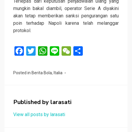
Terlepas dari keputusan penjadwalan ulang yang
mungkin bakal diambil, operator Serie A diyakini
akan tetap memberikan sanksi pengurangan satu
poin terhadap Napoli karena telah melanggar
protokol.
F
T
W
Li
W
S
a
wi
h
n
e
h
ce
tt
at
e
C
ar
Posted in
Berita Bola
,
Italia
b
er
s
h
e
o
A
at
o
p
Published by
larasati
k
p
View all posts by larasati