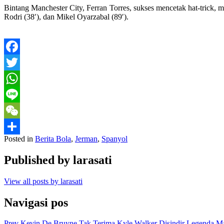
Bintang Manchester City, Ferran Torres, sukses mencetak hat-trick, 
Rodri (38′), dan Mikel Oyarzabal (89′).
Facebook
Twitter
WhatsApp
Line
WeChat
Posted in
Berita Bola
,
Jerman
,
Spanyol
Share
Published by
larasati
View all posts by larasati
Navigasi pos
Prev
Kevin De Bruyne Tak Terima Kyle Walker Disindir Legenda Ma