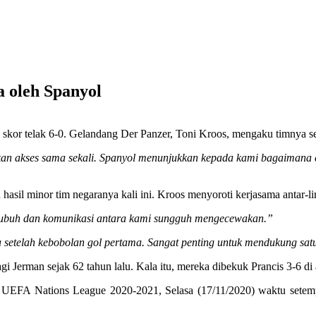
a oleh Spanyol
kor telak 6-0. Gelandang Der Panzer, Toni Kroos, mengaku timnya sep
tkan akses sama sekali. Spanyol menunjukkan kepada kami bagaimana
sil minor tim negaranya kali ini. Kroos menyoroti kerjasama antar-li
 tubuh dan komunikasi antara kami sungguh mengecewakan.”
 setelah kebobolan gol pertama. Sangat penting untuk mendukung satu
i Jerman sejak 62 tahun lalu. Kala itu, mereka dibekuk Prancis 3-6 di
UEFA Nations League 2020-2021, Selasa (17/11/2020) waktu setempa