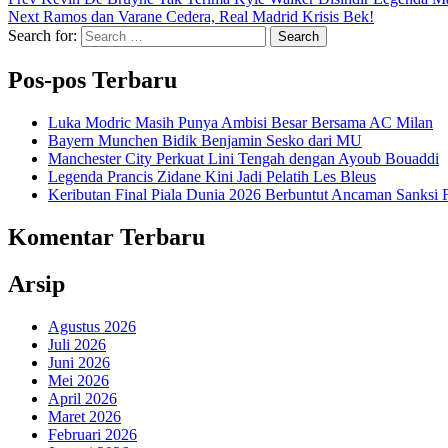
Next
Ramos dan Varane Cedera, Real Madrid Krisis Bek!
Search for:
Search
Pos-pos Terbaru
Luka Modric Masih Punya Ambisi Besar Bersama AC Milan
Bayern Munchen Bidik Benjamin Sesko dari MU
Manchester City Perkuat Lini Tengah dengan Ayoub Bouaddi
Legenda Prancis Zidane Kini Jadi Pelatih Les Bleus
Keributan Final Piala Dunia 2026 Berbuntut Ancaman Sanksi
Komentar Terbaru
Arsip
Agustus 2026
Juli 2026
Juni 2026
Mei 2026
April 2026
Maret 2026
Februari 2026