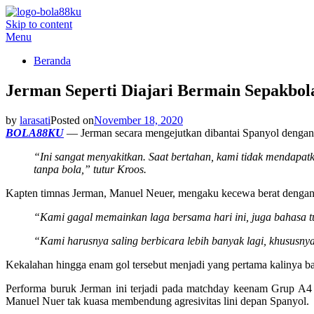
Skip to content
BOLA88KU.ID
Berita Bola Terbaru dan Terhangat
Menu
Beranda
Jerman Seperti Diajari Bermain Sepakbol
ok
by
larasati
Posted on
November 18, 2020
BOLA88KU
— Jerman secara mengejutkan dibantai Spanyol dengan s
“Ini sangat menyakitkan. Saat bertahan, kami tidak mendapa
App
tanpa bola,” tutur Kroos.
Kapten timnas Jerman, Manuel Neuer, mengaku kecewa berat dengan ha
“Kami gagal memainkan laga bersama hari ini, juga bahasa
t
“Kami harusnya saling berbicara lebih banyak lagi, khususnya
Kekalahan hingga enam gol tersebut menjadi yang pertama kalinya bag
Performa buruk Jerman ini terjadi pada matchday keenam Grup A4 
Manuel Nuer tak kuasa membendung agresivitas lini depan Spanyol.