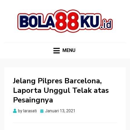
BOLA88KU.ID
Berita Bola Terbaru dan Terhangat
MENU
Jelang Pilpres Barcelona,
Laporta Unggul Telak atas
Pesaingnya
Posted
by
larasati
Januari 13, 2021
on