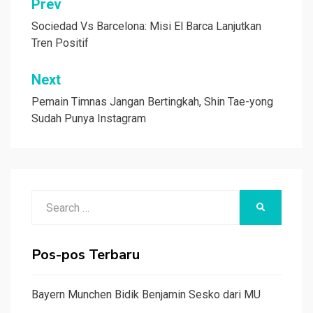
Navigasi
Prev
pos
Sociedad Vs Barcelona: Misi El Barca Lanjutkan
Tren Positif
Next
Pemain Timnas Jangan Bertingkah, Shin Tae-yong
Sudah Punya Instagram
Search
SEARCH
for:
Pos-pos Terbaru
Bayern Munchen Bidik Benjamin Sesko dari MU