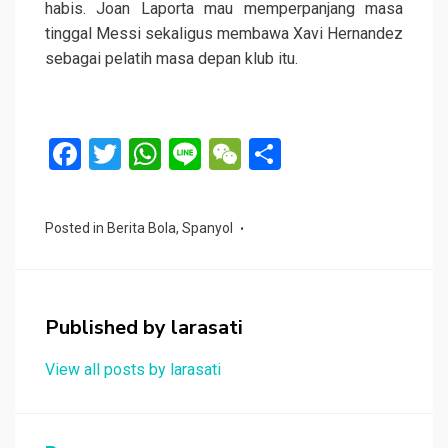
habis. Joan Laporta mau memperpanjang masa
tinggal Messi sekaligus membawa Xavi Hernandez
sebagai pelatih masa depan klub itu.
F
T
W
Li
W
S
a
wi
h
n
e
h
ce
tt
at
e
C
ar
Posted in
Berita Bola
,
Spanyol
b
er
s
h
e
o
A
at
o
p
Published by
larasati
k
p
View all posts by larasati