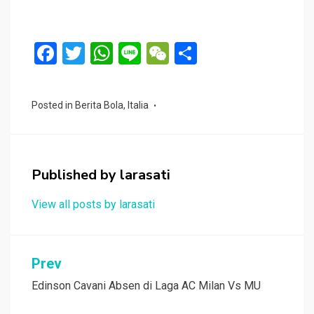
F
T
W
Li
W
S
a
wi
h
n
e
h
ce
tt
at
e
C
ar
Posted in
Berita Bola
,
Italia
b
er
s
h
e
o
A
at
o
p
Published by
larasati
k
p
View all posts by larasati
Navigasi
Prev
pos
Edinson Cavani Absen di Laga AC Milan Vs MU