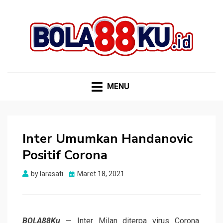
BOLA88KU.ID
Berita Bola Terbaru dan Terhangat
MENU
Inter Umumkan Handanovic
Positif Corona
Posted
by
larasati
Maret 18, 2021
on
BOLA88Ku
— Inter Milan diterpa virus Corona.