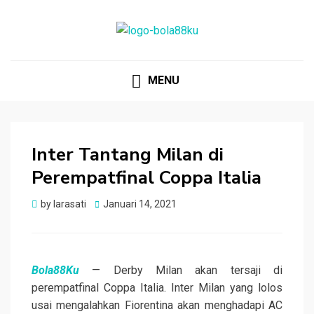
BOLA88KU.ID
Berita Bola Terbaru dan Terhangat
MENU
Inter Tantang Milan di
Perempatfinal Coppa Italia
Posted
by
larasati
Januari 14, 2021
on
Bola88Ku
— Derby Milan akan tersaji di
perempatfinal Coppa Italia. Inter Milan yang lolos
usai mengalahkan Fiorentina akan menghadapi AC