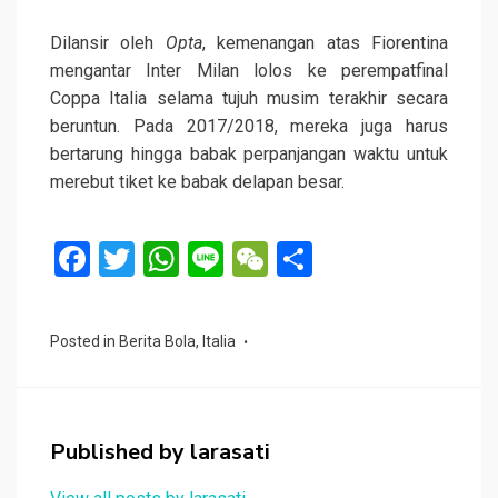
Dilansir oleh
Opta
, kemenangan atas Fiorentina
mengantar Inter Milan lolos ke perempatfinal
Coppa Italia selama tujuh musim terakhir secara
beruntun. Pada 2017/2018, mereka juga harus
bertarung hingga babak perpanjangan waktu untuk
merebut tiket ke babak delapan besar.
F
T
W
Li
W
S
a
wi
h
n
e
h
ce
tt
at
e
C
ar
Posted in
Berita Bola
,
Italia
b
er
s
h
e
o
A
at
o
p
Published by
larasati
k
p