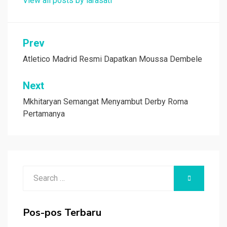
View all posts by larasati
Navigasi
Prev
pos
Atletico Madrid Resmi Dapatkan Moussa Dembele
Next
Mkhitaryan Semangat Menyambut Derby Roma
Pertamanya
Search
SEARCH
for:
Pos-pos Terbaru