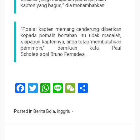
kapten yang bagus,” dia menambahkan.
“Posisi kapten memang cenderung diberikan
kepada pemain bertahan. Itu tidak masalah,
siapapun kaptennya, anda tetap membutuhkan
pemimpin,” demikian kata Paul
Scholes soal Bruno Fernades.
F
T
W
Li
W
S
a
wi
h
n
e
h
ce
tt
at
e
C
ar
Posted in
Berita Bola
,
Inggris
b
er
s
h
e
o
A
at
o
p