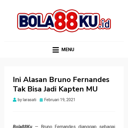
BOLA88KU.ID
Berita Bola Terbaru dan Terhangat
MENU
Ini Alasan Bruno Fernandes
Tak Bisa Jadi Kapten MU
Posted
by
larasati
Februari 19, 2021
on
Bola88Ku
— Bruno Fernandes dianggap sebagai