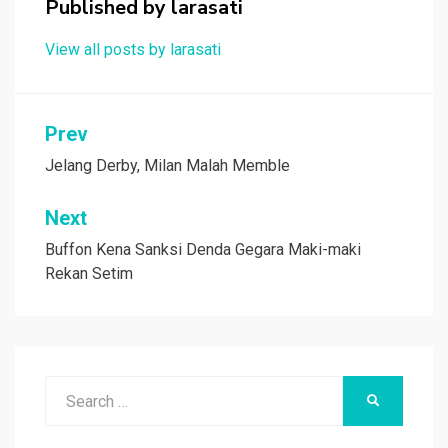
Published by
larasati
k
p
View all posts by larasati
Navigasi
Prev
pos
Jelang Derby, Milan Malah Memble
Next
Buffon Kena Sanksi Denda Gegara Maki-maki
Rekan Setim
Search
SEARCH
for: