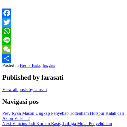
Facebook
Twitter
WhatsApp
Line
WeChat
Posted in
Berita Bola
,
Inggris
Share
Published by
larasati
View all posts by larasati
Navigasi pos
Prev
Ryan Mason Ungkap Penyebab Tottenham Hotspur Kalah dari
Aston Villa 1-2
Next
Vinicius Jadi Korban Rasis, LaLiga Mulai Penyelidikan