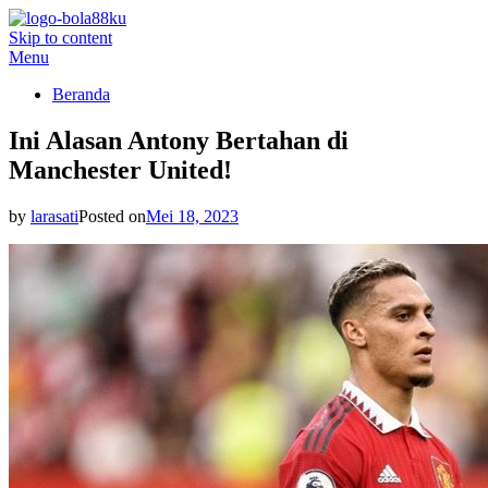
Skip to content
BOLA88KU.ID
Berita Bola Terbaru dan Terhangat
Menu
Beranda
Ini Alasan Antony Bertahan di
Manchester United!
by
larasati
Posted on
Mei 18, 2023