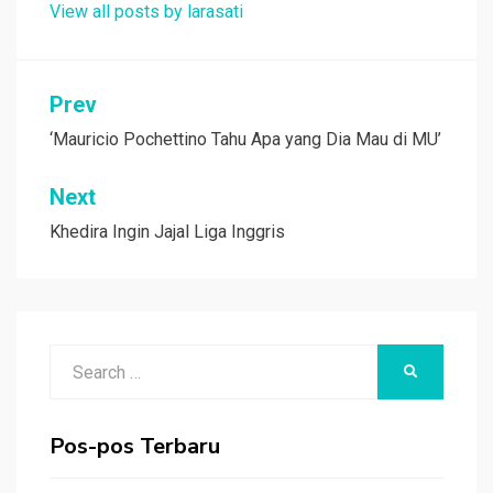
View all posts by larasati
Navigasi
Prev
pos
‘Mauricio Pochettino Tahu Apa yang Dia Mau di MU’
Next
Khedira Ingin Jajal Liga Inggris
Search
SEARCH
for:
Pos-pos Terbaru