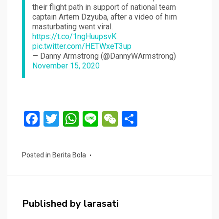
their flight path in support of national team
captain Artem Dzyuba, after a video of him
masturbating went viral.
https://t.co/1ngHuupsvK
pic.twitter.com/HETWxeT3up
— Danny Armstrong (@DannyWArmstrong)
November 15, 2020
F
T
W
Li
W
S
a
wi
h
n
e
h
ce
tt
at
e
C
ar
Posted in
Berita Bola
b
er
s
h
e
o
A
at
o
p
Published by
larasati
k
p