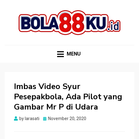
BOLA88KU.ID
Berita Bola Terbaru dan Terhangat
MENU
Imbas Video Syur
Pesepakbola, Ada Pilot yang
Gambar Mr P di Udara
Posted
by
larasati
November 20, 2020
on