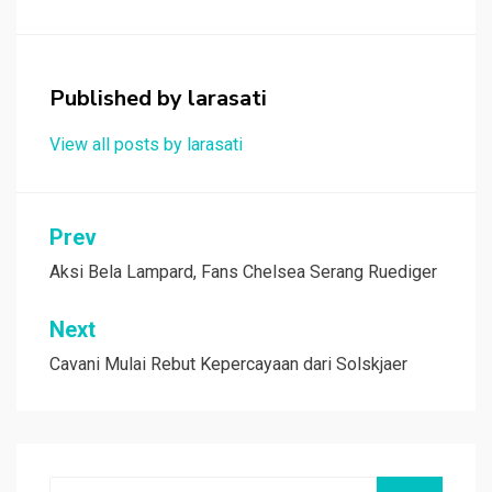
b
er
s
h
e
o
A
at
o
p
Published by
larasati
k
p
View all posts by larasati
Navigasi
Prev
pos
Aksi Bela Lampard, Fans Chelsea Serang Ruediger
Next
Cavani Mulai Rebut Kepercayaan dari Solskjaer
Search