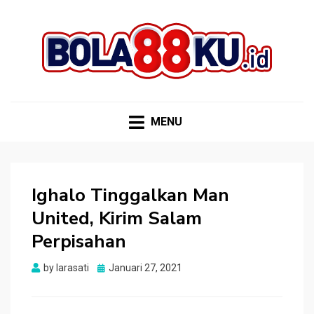
BOLA88KU.ID
Berita Bola Terbaru dan Terhangat
MENU
Ighalo Tinggalkan Man
United, Kirim Salam
Perpisahan
Posted
by
larasati
Januari 27, 2021
on