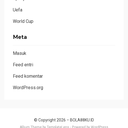
Uefa
World Cup
Meta
Masuk
Feed entri
Feed komentar
WordPress.org
© Copyright 2026 –
BOLA88KU.ID
Allium Theme by
TemplateLens
⋅
Powered by
WordPress