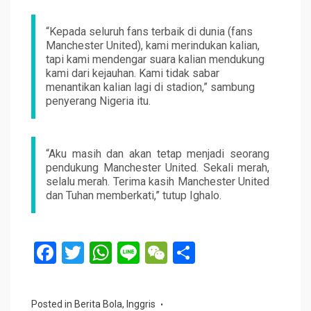
“Kepada seluruh fans terbaik di dunia (fans
Manchester United), kami merindukan kalian,
tapi kami mendengar suara kalian mendukung
kami dari kejauhan. Kami tidak sabar
menantikan kalian lagi di stadion,” sambung
penyerang Nigeria itu.
“Aku masih dan akan tetap menjadi seorang
pendukung Manchester United. Sekali merah,
selalu merah. Terima kasih Manchester United
dan Tuhan memberkati,” tutup Ighalo.
F
T
W
Li
W
S
a
wi
h
n
e
h
ce
tt
at
e
C
ar
Posted in
Berita Bola
,
Inggris