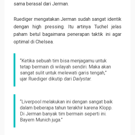
sama berasal dari Jerman.
Ruediger mengatakan Jerman sudah sangat identik
dengan high pressing. Itu artinya Tuchel jelas
paham betul bagaimana penerapan taktik ini agar
optimal di Chelsea.
“Ketika sebuah tim bisa menjagamu untuk
tetap bermain di wilayah sendiri. Maka akan
sangat sulit untuk melewati garis tengah,”
ujar Ruediger dikutip dari
Dailystar.
“Liverpool melakukan ini dengan sangat baik
dalam beberapa tahun terakhir karena Klopp.
Di Jerman banyak tim bermain seperti ini.
Bayern Munich juga.”