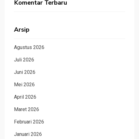
Komentar Terbaru
Arsip
Agustus 2026
Juli 2026
Juni 2026
Mei 2026
April 2026
Maret 2026
Februari 2026
Januari 2026