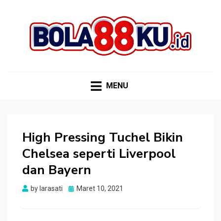
BOLA88KU.ID
Berita Bola Terbaru dan Terhangat
MENU
High Pressing Tuchel Bikin
Chelsea seperti Liverpool
dan Bayern
Posted
by
larasati
Maret 10, 2021
on