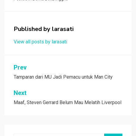
b
er
s
h
e
o
A
at
o
p
Published by
larasati
k
p
View all posts by larasati
Navigasi
Prev
pos
Tamparan dari MU Jadi Pemacu untuk Man City
Next
Maaf, Steven Gerrard Belum Mau Melatih Liverpool