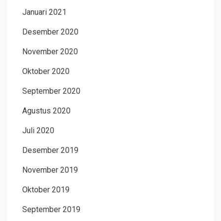
Januari 2021
Desember 2020
November 2020
Oktober 2020
September 2020
Agustus 2020
Juli 2020
Desember 2019
November 2019
Oktober 2019
September 2019