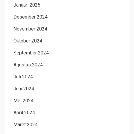
Januari 2025
Desember 2024
November 2024
Oktober 2024
September 2024
Agustus 2024
Juli 2024
Juni 2024
Mei 2024
April 2024
Maret 2024