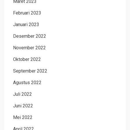
Maret 2023
Februari 2023
Januari 2023
Desember 2022
November 2022
Oktober 2022
September 2022
Agustus 2022
Juli 2022
Juni 2022
Mei 2022
April 2022