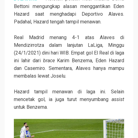
Bettoni mengungkap alasan menggantikan Eden
Hazard saat menghadapi Deportivo Alaves.
Padahal, Hazard tengah tampil menawan.
Real Madrid menang 4-1 atas Alaves di
Mendizirrotza dalam lanjutan LaLiga, Minggu
(24/1/2021) dini hari WIB. Empat gol El Real di laga
ini lahir dari
brace
Karim Benzema, Eden Hazard
dan Casemiro. Sementara, Alaves hanya mampu
membalas lewat Joselu.
Hazard tampil menawan di laga ini. Selain
mencetak gol, ia juga turut menyumbang
assist
untuk Benzema.