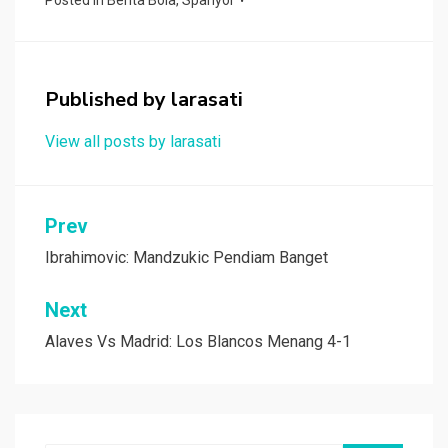
b
er
s
h
e
o
A
at
o
p
Published by
larasati
k
p
View all posts by larasati
Navigasi
Prev
pos
Ibrahimovic: Mandzukic Pendiam Banget
Next
Alaves Vs Madrid: Los Blancos Menang 4-1