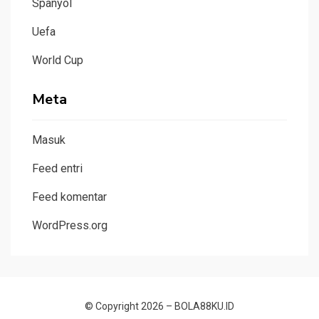
Spanyol
Uefa
World Cup
Meta
Masuk
Feed entri
Feed komentar
WordPress.org
© Copyright 2026 –
BOLA88KU.ID