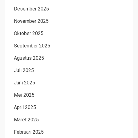
Desember 2025
November 2025
Oktober 2025
September 2025
Agustus 2025
Juli 2025
Juni 2025
Mei 2025
April 2025
Maret 2025
Februari 2025