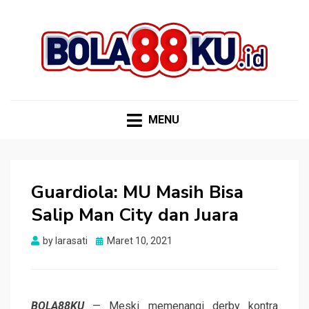
BOLA88KU.ID
Berita Bola Terbaru dan Terhangat
MENU
Guardiola: MU Masih Bisa
Salip Man City dan Juara
Posted
by
larasati
Maret 10, 2021
on
BOLA88KU
— Meski memenangi derby kontra