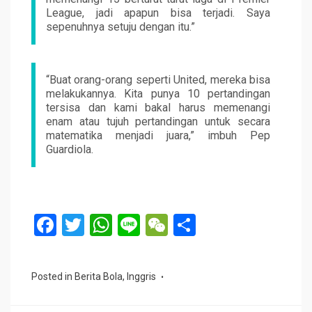
League, jadi apapun bisa terjadi. Saya
sepenuhnya setuju dengan itu.”
“Buat orang-orang seperti United, mereka bisa
melakukannya. Kita punya 10 pertandingan
tersisa dan kami bakal harus memenangi
enam atau tujuh pertandingan untuk secara
matematika menjadi juara,” imbuh Pep
Guardiola.
F
T
W
Li
W
S
a
wi
h
n
e
h
ce
tt
at
e
C
ar
Posted in
Berita Bola
,
Inggris
b
er
s
h
e