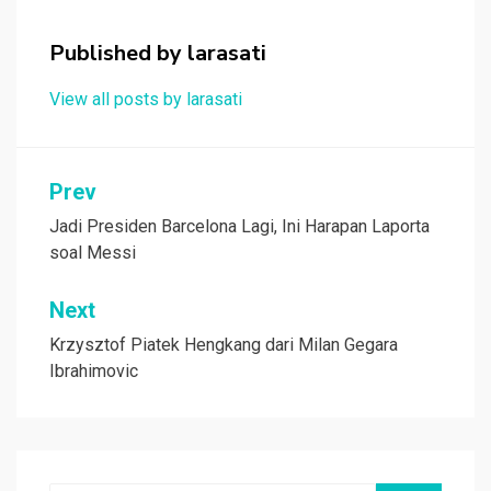
o
A
at
o
p
Published by
larasati
k
p
View all posts by larasati
Navigasi
Prev
pos
Jadi Presiden Barcelona Lagi, Ini Harapan Laporta
soal Messi
Next
Krzysztof Piatek Hengkang dari Milan Gegara
Ibrahimovic