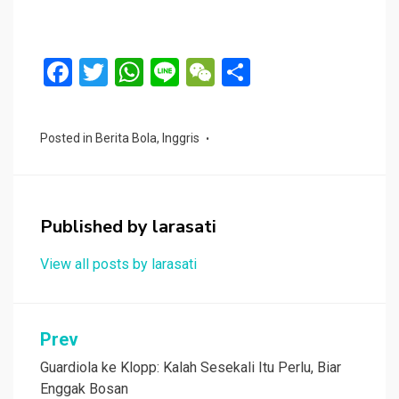
F
T
W
Li
W
S
a
wi
h
n
e
h
ce
tt
at
e
C
ar
Posted in
Berita Bola
,
Inggris
b
er
s
h
e
o
A
at
o
p
Published by
larasati
k
p
View all posts by larasati
Navigasi
Prev
pos
Guardiola ke Klopp: Kalah Sesekali Itu Perlu, Biar
Enggak Bosan