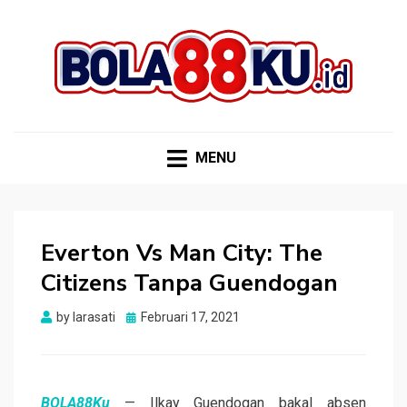
BOLA88KU.ID
Berita Bola Terbaru dan Terhangat
MENU
Everton Vs Man City: The
Citizens Tanpa Guendogan
Posted
by
larasati
Februari 17, 2021
on
BOLA88Ku
— Ilkay Guendogan bakal absen