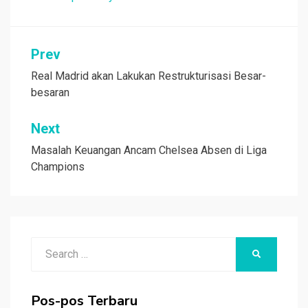
Navigasi
Prev
pos
Real Madrid akan Lakukan Restrukturisasi Besar-
besaran
Next
Masalah Keuangan Ancam Chelsea Absen di Liga
Champions
Search
SEARCH
for:
Pos-pos Terbaru