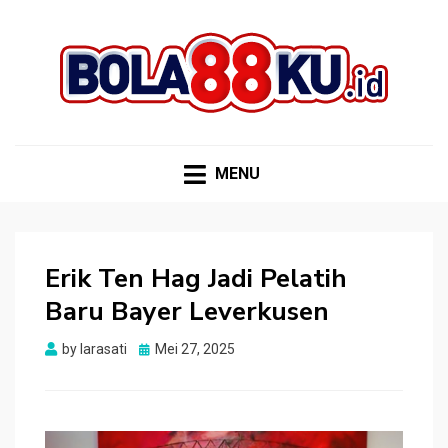
BOLA88KU.ID
Berita Bola Terbaru dan Terhangat
MENU
Erik Ten Hag Jadi Pelatih
Baru Bayer Leverkusen
Posted
by
larasati
Mei 27, 2025
on