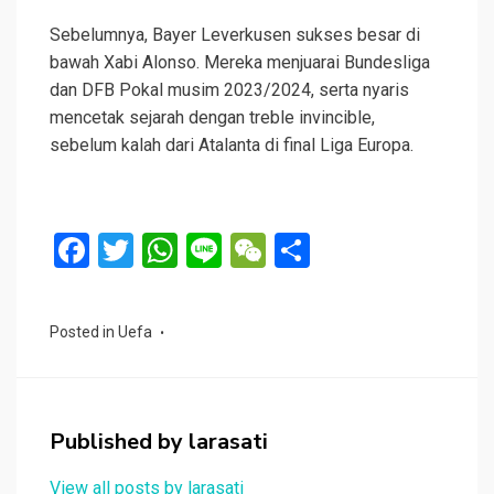
Sebelumnya, Bayer Leverkusen sukses besar di
bawah Xabi Alonso. Mereka menjuarai Bundesliga
dan DFB Pokal musim 2023/2024, serta nyaris
mencetak sejarah dengan treble invincible,
sebelum kalah dari Atalanta di final Liga Europa.
F
T
W
Li
W
S
a
wi
h
n
e
h
ce
tt
at
e
C
ar
Posted in
Uefa
b
er
s
h
e
o
A
at
o
p
Published by
larasati
k
p
View all posts by larasati