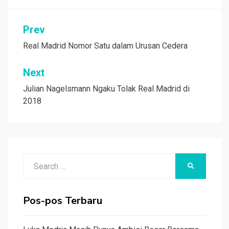
Navigasi
Prev
pos
Real Madrid Nomor Satu dalam Urusan Cedera
Next
Julian Nagelsmann Ngaku Tolak Real Madrid di
2018
Search
SEARCH
for:
Pos-pos Terbaru