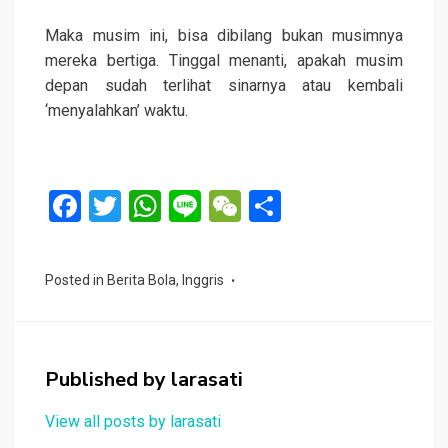
Maka musim ini, bisa dibilang bukan musimnya
mereka bertiga. Tinggal menanti, apakah musim
depan sudah terlihat sinarnya atau kembali
‘menyalahkan’ waktu.
F
T
W
Li
W
S
a
wi
h
n
e
h
ce
tt
at
e
C
ar
Posted in
Berita Bola
,
Inggris
b
er
s
h
e
o
A
at
o
p
Published by
larasati
k
p
View all posts by larasati