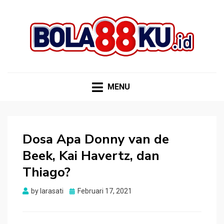
BOLA88KU.ID
Berita Bola Terbaru dan Terhangat
MENU
Dosa Apa Donny van de
Beek, Kai Havertz, dan
Thiago?
Posted
by
larasati
Februari 17, 2021
on