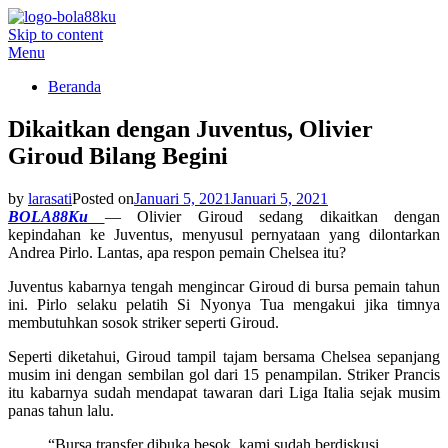
Skip to content
BOLA88KU.ID
Berita Bola Terbaru dan Terhangat
Menu
Beranda
Dikaitkan dengan Juventus, Olivier
Giroud Bilang Begini
by
larasati
Posted on
Januari 5, 2021
Januari 5, 2021
BOLA88Ku
— Olivier Giroud sedang dikaitkan dengan
kepindahan ke Juventus, menyusul pernyataan yang dilontarkan
Andrea Pirlo. Lantas, apa respon pemain Chelsea itu?
Juventus kabarnya tengah mengincar Giroud di bursa pemain tahun
ini. Pirlo selaku pelatih Si Nyonya Tua mengakui jika timnya
membutuhkan sosok striker seperti Giroud.
Seperti diketahui, Giroud tampil tajam bersama Chelsea sepanjang
musim ini dengan sembilan gol dari 15 penampilan. Striker Prancis
itu kabarnya sudah mendapat tawaran dari Liga Italia sejak musim
panas tahun lalu.
“Bursa transfer dibuka besok, kami sudah berdiskusi