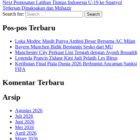
Next
Pemusatan Latihan Timnas Indonesia U-19 ke Spanyol
Terkesan Dipaksakan dan Mubazir
Search for:
Search
Pos-pos Terbaru
Luka Modric Masih Punya Ambisi Besar Bersama AC Milan
Bayern Munchen Bidik Benjamin Sesko dari MU
Manchester City Perkuat Lini Tengah dengan Ayoub Bouaddi
Legenda Prancis Zidane Kini Jadi Pelatih Les Bleus
Keributan Final Piala Dunia 2026 Berbuntut Ancaman Sanksi
FIFA
Komentar Terbaru
Arsip
Agustus 2026
Juli 2026
Juni 2026
Mei 2026
April 2026
Maret 2026