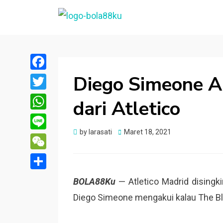
BOLA88KU.ID
Berita Bola Terbaru dan Terhangat
Diego Simeone Ak
Facebook
Twitter
dari Atletico
WhatsApp
Posted
by
larasati
Maret 18, 2021
Line
on
WeChat
Share
BOLA88Ku
— Atletico Madrid disingki
Diego Simeone mengakui kalau The Blue