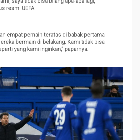
ami, saya tidak bisa bilang apa-apa lagi,”
itus resmi UEFA.
n empat pemain teratas di babak pertama
reka bermain di belakang. Kami tidak bisa
perti yang kami inginkan,” paparnya.