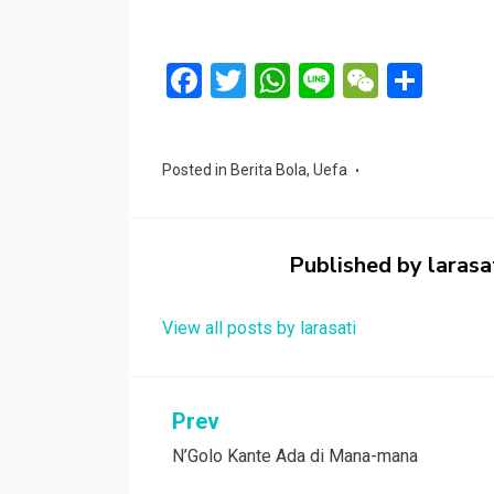
F
T
W
Li
W
S
a
wi
h
n
e
h
ce
tt
at
e
C
ar
Posted in
Berita Bola
,
Uefa
b
er
s
h
e
o
A
at
o
p
Published by
larasa
k
p
View all posts by larasati
Navigasi
Prev
N’Golo Kante Ada di Mana-mana
pos