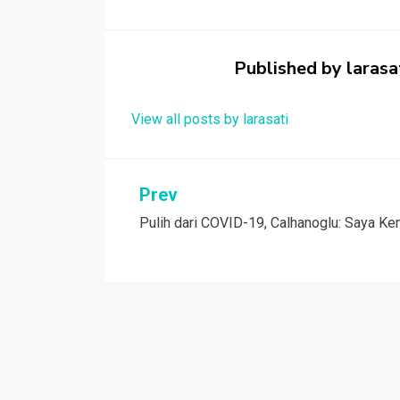
b
er
s
h
e
o
A
at
o
p
Published by
larasa
k
p
View all posts by larasati
Navigasi
Prev
Pulih dari COVID-19, Calhanoglu: Saya Ke
pos