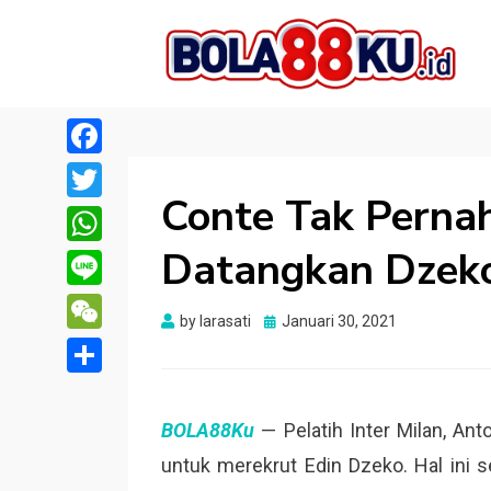
BOLA88KU.ID
Berita Bola Terbaru dan Terhangat
Facebook
Conte Tak Pernah
Twitter
Datangkan Dzek
WhatsApp
Line
Posted
by
larasati
Januari 30, 2021
WeChat
on
Share
BOLA88Ku
— Pelatih Inter Milan, A
untuk merekrut Edin Dzeko. Hal ini 