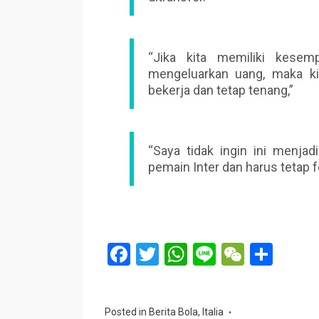
“Jika kita memiliki kese
mengeluarkan uang, maka ki
bekerja dan tetap tenang,”
“Saya tidak ingin ini menja
pemain Inter dan harus tetap
F
T
W
Li
W
S
a
wi
h
n
e
h
ce
tt
at
e
C
ar
Posted in
Berita Bola
,
Italia