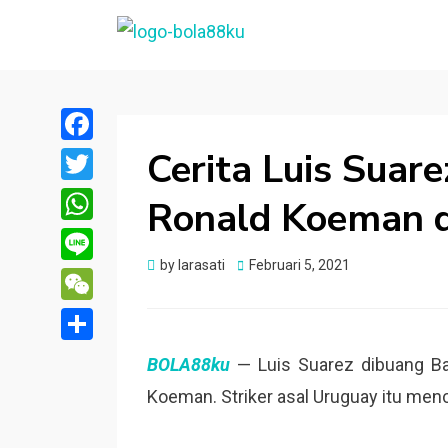
BOLA88KU.ID
Berita Bola Terbaru dan Terhangat
Cerita Luis Suar
Facebook
Twitter
Ronald Koeman d
WhatsApp
Posted
by
larasati
Februari 5, 2021
Line
on
WeChat
Share
BOLA88ku
— Luis Suarez dibuang Ba
Koeman. Striker asal Uruguay itu mence