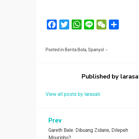
F
T
W
Li
W
S
a
wi
h
n
e
h
ce
tt
at
e
C
ar
Posted in
Berita Bola
,
Spanyol
b
er
s
h
e
o
A
at
o
p
Published by
larasa
k
p
View all posts by larasati
Navigasi
Prev
Gareth Bale: Dibuang Zidane, Dilepeh
pos
Mourinho?