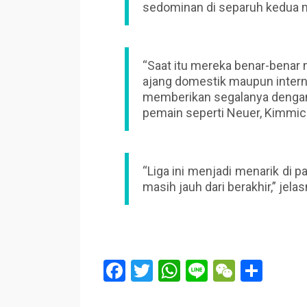
sedominan di separuh kedua mus
“Saat itu mereka benar-benar
ajang domestik maupun intern
memberikan segalanya denga
pemain seperti Neuer, Kimmic
“Liga ini menjadi menarik di p
masih jauh dari berakhir,” jelas
F
T
W
Li
W
S
a
wi
h
n
e
h