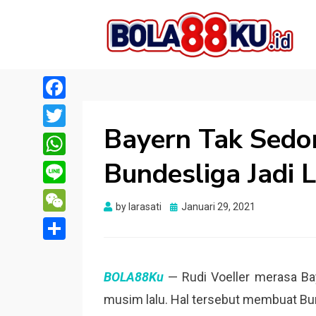
BOLA88KU.ID
Berita Bola Terbaru dan Terhangat
Facebook
Bayern Tak Sedo
Twitter
Bundesliga Jadi 
WhatsApp
Line
Posted
by
larasati
Januari 29, 2021
WeChat
on
Share
BOLA88Ku
— Rudi Voeller merasa Ba
musim lalu. Hal tersebut membuat Bun