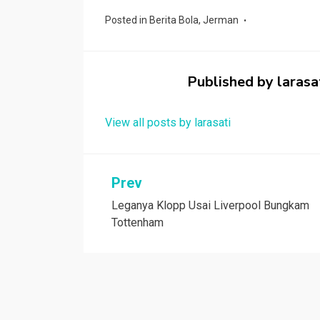
ce
tt
at
e
C
ar
Posted in
Berita Bola
,
Jerman
b
er
s
h
e
o
A
at
o
p
Published by
larasa
k
p
View all posts by larasati
Navigasi
Prev
Leganya Klopp Usai Liverpool Bungkam
pos
Tottenham