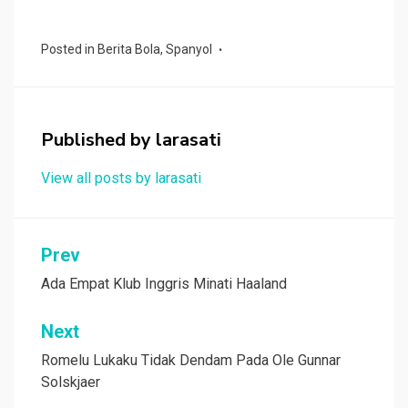
a
wi
h
n
e
h
ce
tt
at
e
C
ar
Posted in
Berita Bola
,
Spanyol
b
er
s
h
e
o
A
at
o
p
Published by
larasati
k
p
View all posts by larasati
Navigasi
Prev
pos
Ada Empat Klub Inggris Minati Haaland
Next
Romelu Lukaku Tidak Dendam Pada Ole Gunnar
Solskjaer