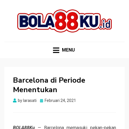
BOLA88KU.ID
Berita Bola Terbaru dan Terhangat
MENU
Barcelona di Periode
Menentukan
Posted
by
larasati
Februari 24, 2021
on
BOLA88Ku
— Barcelona memasuki pekan-pekan