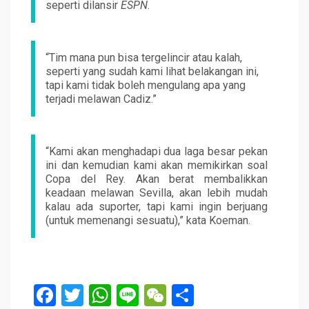
seperti dilansir
ESPN
.
“Tim mana pun bisa tergelincir atau kalah,
seperti yang sudah kami lihat belakangan ini,
tapi kami tidak boleh mengulang apa yang
terjadi melawan Cadiz.”
“Kami akan menghadapi dua laga besar pekan
ini dan kemudian kami akan memikirkan soal
Copa del Rey. Akan berat membalikkan
keadaan melawan Sevilla, akan lebih mudah
kalau ada suporter, tapi kami ingin berjuang
(untuk memenangi sesuatu),” kata Koeman.
F
T
W
Li
W
S