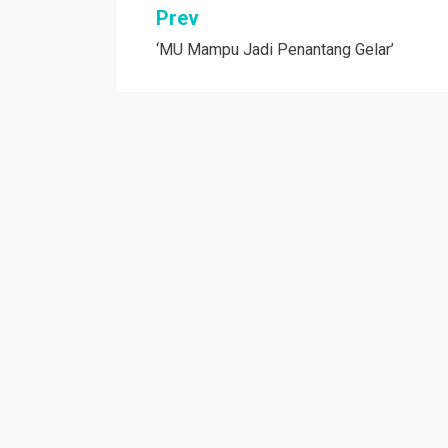
Navigasi
Prev
‘MU Mampu Jadi Penantang Gelar’
pos