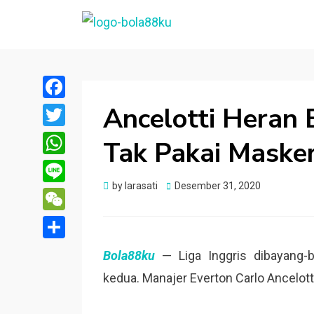
BOLA88KU.ID
Berita Bola Terbaru dan Terhangat
Ancelotti Heran 
Facebook
Twitter
Tak Pakai Maske
WhatsApp
Posted
by
larasati
Desember 31, 2020
Line
on
WeChat
Share
Bola88ku
— Liga Inggris dibayang-
kedua. Manajer Everton Carlo Ancelotti 