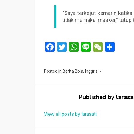
“Saya terkejut kemarin ketika
tidak memakai masker,” tutup C
F
T
W
Li
W
S
a
wi
h
n
e
h
ce
tt
at
e
C
ar
Posted in
Berita Bola
,
Inggris
b
er
s
h
e
o
A
at
o
p
Published by
larasa
k
p
View all posts by larasati