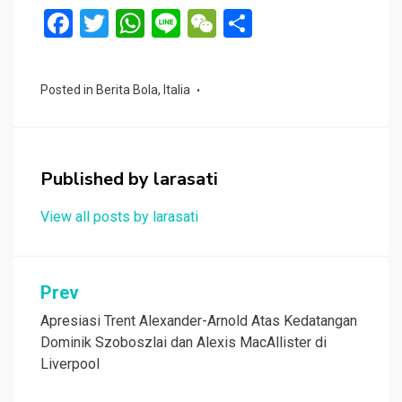
F
T
W
Li
W
S
a
wi
h
n
e
h
ce
tt
at
e
C
ar
Posted in
Berita Bola
,
Italia
b
er
s
h
e
o
A
at
o
p
Published by
larasati
k
p
View all posts by larasati
Navigasi
Prev
pos
Apresiasi Trent Alexander-Arnold Atas Kedatangan
Dominik Szoboszlai dan Alexis MacAllister di
Liverpool