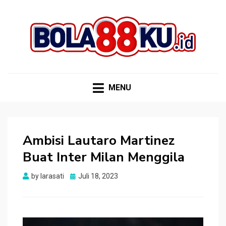
BOLA88KU.ID
Berita Bola Terbaru dan Terhangat
MENU
Ambisi Lautaro Martinez
Buat Inter Milan Menggila
Posted
by
larasati
Juli 18, 2023
on