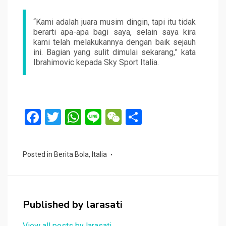
“Kami adalah juara musim dingin, tapi itu tidak
berarti apa-apa bagi saya, selain saya kira
kami telah melakukannya dengan baik sejauh
ini. Bagian yang sulit dimulai sekarang,” kata
Ibrahimovic kepada Sky Sport Italia.
F
T
W
Li
W
S
a
wi
h
n
e
h
ce
tt
at
e
C
ar
Posted in
Berita Bola
,
Italia
b
er
s
h
e
o
A
at
o
p
Published by
larasati
k
p
View all posts by larasati