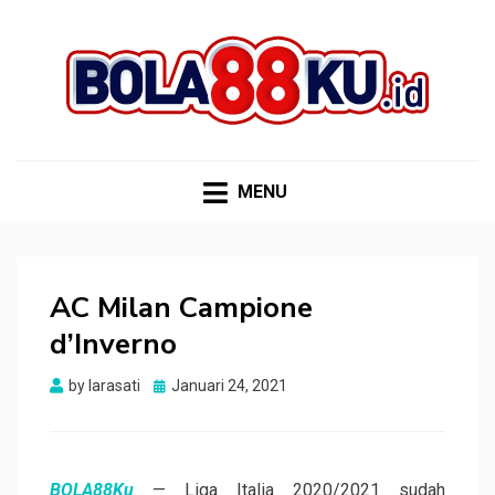
BOLA88KU.ID
Berita Bola Terbaru dan Terhangat
MENU
AC Milan Campione
d’Inverno
Posted
by
larasati
Januari 24, 2021
on
BOLA88Ku
— Liga Italia 2020/2021 sudah